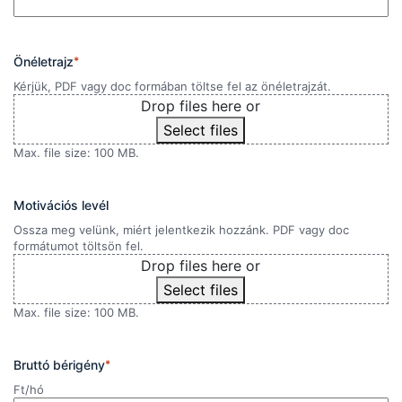
Önéletrajz
*
Kérjük, PDF vagy doc formában töltse fel az önéletrajzát.
Drop files here or
Select files
Max. file size: 100 MB.
Motivációs levél
Ossza meg velünk, miért jelentkezik hozzánk. PDF vagy doc
formátumot töltsön fel.
Drop files here or
Select files
Max. file size: 100 MB.
Bruttó bérigény
*
Ft/hó