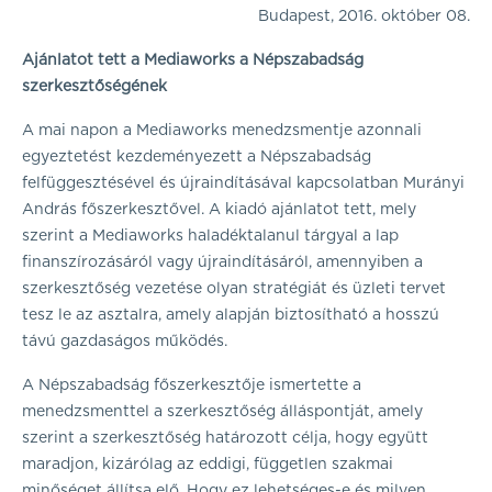
Budapest, 2016. október 08.
Ajánlatot tett a Mediaworks a Népszabadság
szerkesztőségének
A mai napon a Mediaworks menedzsmentje azonnali
egyeztetést kezdeményezett a Népszabadság
felfüggesztésével és újraindításával kapcsolatban Murányi
András főszerkesztővel. A kiadó ajánlatot tett, mely
szerint a Mediaworks haladéktalanul tárgyal a lap
finanszírozásáról vagy újraindításáról, amennyiben a
szerkesztőség vezetése olyan stratégiát és üzleti tervet
tesz le az asztalra, amely alapján biztosítható a hosszú
távú gazdaságos működés.
A Népszabadság főszerkesztője ismertette a
menedzsmenttel a szerkesztőség álláspontját, amely
szerint a szerkesztőség határozott célja, hogy együtt
maradjon, kizárólag az eddigi, független szakmai
minőséget állítsa elő. Hogy ez lehetséges-e és milyen