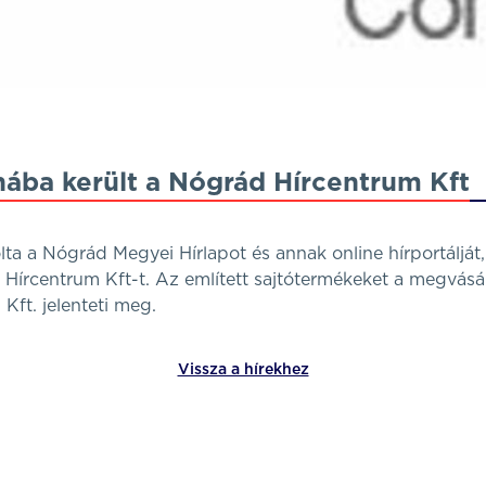
ába került a Nógrád Hírcentrum Kft
a a Nógrád Megyei Hírlapot és annak online hírportálját,
írcentrum Kft-t. Az említett sajtótermékeket a megvásár
Kft. jelenteti meg.
Vissza a hírekhez