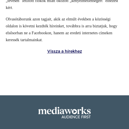
„tévesen” letiltott fiókok miatt okozott „kényelmetlenségért” elnézést
kért.
Olvasótáborunk azon tagjait, akik az elmúlt években a közösségi
oldalon is követni kezdték híreinket, továbbra is arra biztatjuk, hogy
elsősorban ne a Facebookon, hanem az eredeti internetes címeken
keressék tartalmainkat.
Vissza a hírekhez