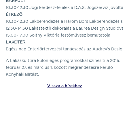
BÁRPULT
10.30-12.30 Jogi kérdezz-felelek a D.A.S. Jogszerviz jóvoltábó
ÉTKEZŐ
10.30-12.30 Lakberendezés a Három Bors Lakberendezés segí
12.30-14.30 Lakástextil dekorálás a Laurea Design Stúdióval
15.00-17.00 Solthy Viktória festőművész bemutatója
LAKÓTÉR
Egész nap Enteriőrtervezési tanácsadás az Audrey’s Design s
A Lakáskultúra különleges programokkal színesíti a 2015.
február 27. és március 1. között megrendezésre kerülő
Konyhakiállítást.
Vissza a hírekhez