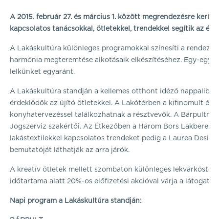
A 2015. február 27. és március 1. között megrendezésre kerül
kapcsolatos tanácsokkal, ötletekkel, trendekkel segítik az ér
A Lakáskultúra különleges programokkal színesíti a rendezvé
harmónia megteremtése alkotásaik elkészítéséhez. Egy-egy új a
lelkünket egyaránt.
A Lakáskultúra standján a kellemes otthont idéző nappalib
érdeklődők az újító ötletekkel. A Lakótérben a kifinomult és 
konyhatervezéssel találkozhatnak a résztvevők. A Bárpultnál 
Jogszerviz szakértői. Az Étkezőben a Három Bors Lakberendez
lakástextilekkel kapcsolatos trendeket pedig a Laurea Design
bemutatóját láthatják az arra járók.
A kreatív ötletek mellett szombaton különleges lekvárkóstolta
időtartama alatt 20%-os előfizetési akcióval várja a látogatók
Napi program a Lakáskultúra standján: