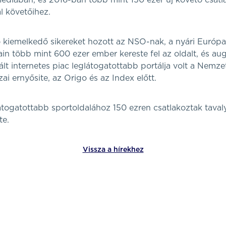
médiában, és 2016-ban több mint 150 ezer új követő csatl
l követőihez.
 kiemelkedő sikereket hozott az NSO-nak, a nyári Európ
in több mint 600 ezer ember kereste fel az oldalt, és au
ált internetes piac leglátogatottabb portálja volt a Nemze
i ernyősite, az Origo és az Index előtt.
ogatottabb sportoldalához 150 ezren csatlakoztak tavaly,
te.
Vissza a hírekhez