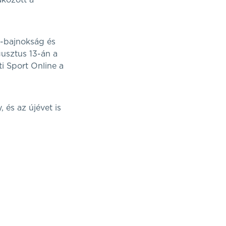
akozott a
a-bajnokság és
gusztus 13-án a
ti Sport Online a
 és az újévet is