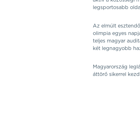
aktív a közösségi 
legsportosabb olda
Az elmúlt esztendő
olimpia egyes napja
teljes magyar audit
két legnagyobb haza
Magyarország leglát
áttörő sikerrel kezd