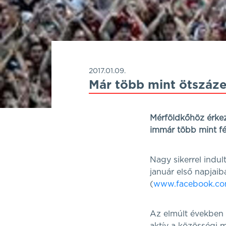
2017.01.09.
Már több mint ötszáze
Mérföldkőhöz érkez
immár több mint fé
Nagy sikerrel indul
január első napjai
(
www.facebook.co
Az elmúlt években 