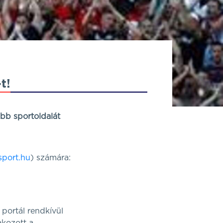
t!
bb sportoldalát
sport.hu
) számára:
portál rendkívül