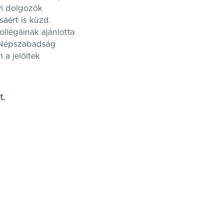
yi dolgozók
áért is küzd.
llégáinak ajánlotta
a Népszabadság
a jelöltek
t.