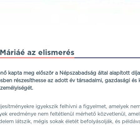
Máriáé az elismerés
ő kapta meg először a Népszabadság által alapított díjat
ésben részesíthesse az adott év társadalmi, gazdasági és k
zemélyiségét.
jesítményekre igyekszik felhívni a figyelmet, amelyek ne
yek eredménye nem feltétlenül mérhető közvetlenül, ame
elem látszik, mégis sokak életét befolyásolják, és példáv