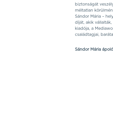
biztonságát veszél
méltatlan körülmén
Sándor Mária – hel
díját, akik vállal
kiadója, a Mediawo
családtagjai, barátai
Sándor Mária ápoló