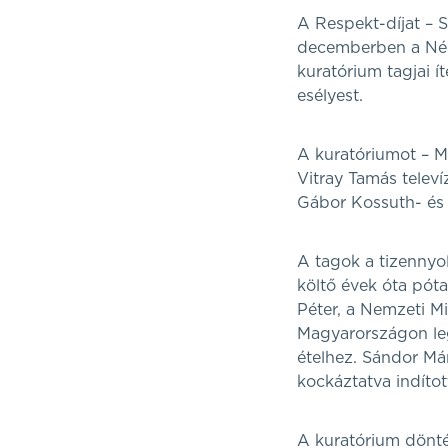
A Respekt-díjat – 
decemberben a Néps
kuratórium tagjai í
esélyest.
A kuratóriumot – M
Vitray Tamás telev
Gábor Kossuth- és J
A tagok a tizennyol
költő évek óta pót
Péter, a Nemzeti M
Magyarországon leg
ételhez. Sándor Már
kockáztatva indíto
A kuratórium dönté