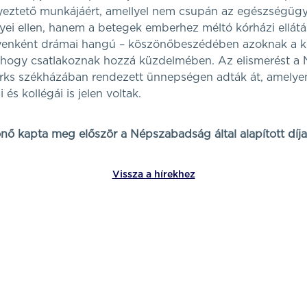
yeztető munkájáért, amellyel nem csupán az egészségüg
yei ellen, hanem a betegek emberhez méltó kórházi ellátás
yenként drámai hangú – köszönőbeszédében azoknak a ko
ták, hogy csatlakoznak hozzá küzdelmében. Az elismerést 
rks székházában rendezett ünnepségen adták át, amelyen 
 és kollégái is jelen voltak.
nő kapta meg először a Népszabadság által alapított díja
Vissza a hírekhez