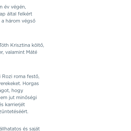
en év végén,
 által felkért
ki a három végső
th Krisztina költő,
r, valamint Máté
i Rozi roma festő,
yerekeket. Horgas
ágot, hogy
nem jut minőségi
s karrierjét
üntetéséért.
llhatatos és saját