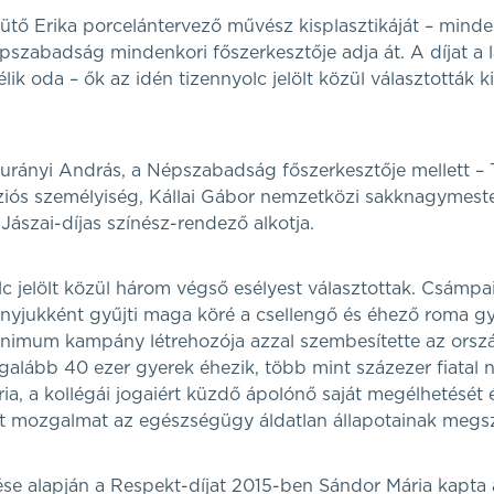
Sütő Erika porcelántervező művész kisplasztikáját – mind
zabadság mindenkori főszerkesztője adja át. A díjat a lap
télik oda – ők az idén tizennyolc jelölt közül választották 
urányi András, a Népszabadság főszerkesztője mellett – Tó
íziós személyiség, Kállai Gábor nemzetközi sakknagymeste
ászai-díjas színész-rendező alkotja.
c jelölt közül három végső esélyest választottak. Csámpa
anyjukként gyűjti maga köré a csellengő és éhező roma g
inimum kampány létrehozója azzal szembesítette az orsz
alább 40 ezer gyerek éhezik, több mint százezer fiatal 
ia, a kollégái jogaiért küzdő ápolónő saját megélhetését é
tt mozgalmat az egészségügy áldatlan állapotainak megsz
se alapján a Respekt-díjat 2015-ben Sándor Mária kapta á