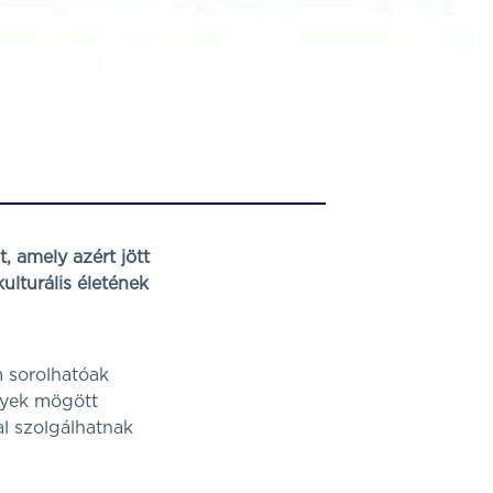
, amely azért jött
ulturális életének
m sorolhatóak
lyek mögött
al szolgálhatnak