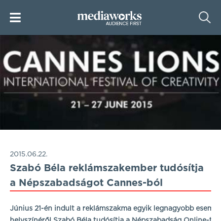
2015.06.22.
Szabó Béla reklámszakember tudósítja
a Népszabadságot Cannes-ból
Június 21-én indult a reklámszakma egyik legnagyobb eseménye
helyszínéről Szabó Béla tudósítja a Népszabadság Online-t.