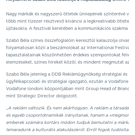
Nagy márkák és nagyszerű ötletek ünnepének színterévé vált 
több mint tízezer résztvevő kíváncsi a legkreatívabb ötletekre
újításokra. A fesztivál keretében a kommunikációs szakma leg
Szabó Béla színes összefoglalóin keresztül kalauzolja olva
folyamatosan közli a beszámolókat az International Festival 
tapasztalatainak köszönhetően érdekes szempontokat felvetve
elemzéseket, színes híreket közöl, és mindent megmutat az o
Szabó Béla jelenleg a DDB Reklámügynökség stratégiai és inno
ügyfélkapcsolati és stratégiai igazgató, ezután a Vodafone M
Vodafone londoni központjában mint Group Head of Brand Str
mint Strategic Director dolgozott.
„A reklám változik. És nem akárhogyan. A reklám a társadalo
és egyéb csoportdinamikák irányítanak, hanem a »megmondó
emberek számára kortárs módon tudjuk bemutatni a márkákat 
lemaradunk a kulturális alakulásokról. Erről fogok tudósítani