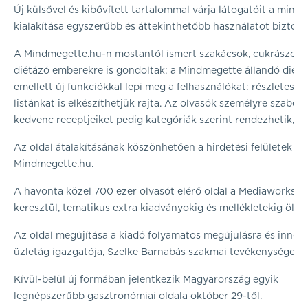
Új külsővel és kibővített tartalommal várja látogatóit a mindm
kialakítása egyszerűbb és áttekinthetőbb használatot biztosít 
A Mindmegette.hu-n mostantól ismert szakácsok, cukrászok és a
diétázó emberekre is gondoltak: a Mindmegette állandó dietet
emellett új funkciókkal lepi meg a felhasználókat: részletes k
listánkat is elkészíthetjük rajta. Az olvasók személyre szabo
kedvenc receptjeiket pedig kategóriák szerint rendezhetik, cs
Az oldal átalakításának köszönhetően a hirdetési felületek s
Mindmegette.hu.
A havonta közel 700 ezer olvasót elérő oldal a Mediaworks ga
keresztül, tematikus extra kiadványokig és mellékletekig ölel
Az oldal megújítása a kiadó folyamatos megújulásra és innov
üzletág igazgatója, Szelke Barnabás szakmai tevékenysége erős
Kívül-belül új formában jelentkezik Magyarország egyik
legnépszerűbb gasztronómiai oldala október 29-től.