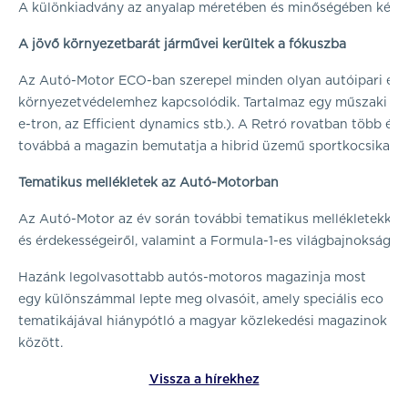
A különkiadvány az anyalap méretében és minőségében készült
A jövő környezetbarát járművei kerültek a fókuszba
Az Autó-Motor ECO-ban szerepel minden olyan autóipari és m
környezetvédelemhez kapcsolódik. Tartalmaz egy műszaki kisoko
e-tron, az Efficient dynamics stb.). A Retró rovatban több évt
továbbá a magazin bemutatja a hibrid üzemű sportkocsikat, spó
Tematikus mellékletek az Autó-Motorban
Az Autó-Motor az év során további tematikus mellékletekkel j
és érdekességeiről, valamint a Formula-1-es világbajnokságró
Hazánk legolvasottabb autós-motoros magazinja most
egy különszámmal lepte meg olvasóit, amely speciális eco
tematikájával hiánypótló a magyar közlekedési magazinok
között.
Vissza a hírekhez