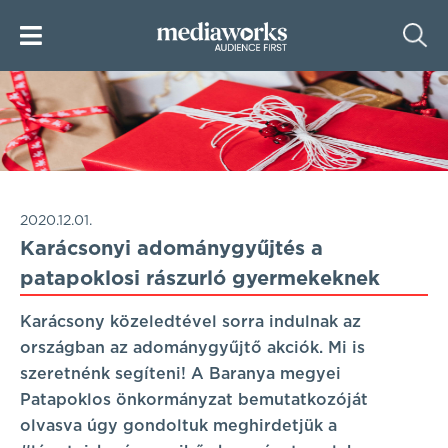
2020.12.01.
Karácsonyi adománygyűjtés a
patapoklosi rászurló gyermekeknek
Karácsony közeledtével sorra indulnak az
országban az adománygyűjtő akciók. Mi is
szeretnénk segíteni! A Baranya megyei
Patapoklos önkormányzat bemutatkozóját
olvasva úgy gondoltuk meghirdetjük a