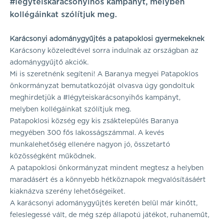
#légyteiskarácsonyihős kampányt, melyben
kollégáinkat szólítjuk meg.
Karácsonyi adománygyűjtés a patapoklosi gyermekeknek
Karácsony közeledtével sorra indulnak az országban az
adománygyűjtő akciók.
Mi is szeretnénk segíteni! A Baranya megyei Patapoklos
önkormányzat bemutatkozóját olvasva úgy gondoltuk
meghirdetjük a #légyteiskarácsonyihős kampányt,
melyben kollégáinkat szólítjuk meg.
Patapoklosi község egy kis zsáktelepülés Baranya
megyében 300 fős lakosságszámmal. A kevés
munkalehetőség ellenére nagyon jó, összetartó
közösségként működnek.
A patapoklosi önkormányzat mindent megtesz a helyben
maradásért és a könnyebb hétköznapok megvalósításáért
kiaknázva szerény lehetőségeiket.
A karácsonyi adománygyűjtés keretén belül már kinőtt,
feleslegessé vált, de még szép állapotú játékot, ruhaneműt,