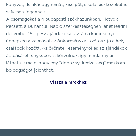
könyvet, de akár ágyneműt, kiscipőt, iskolai eszközöket is
szívesen fogadnak.
A csomagokat a 4 budapesti székházunkban, illetve a
Pécsett, a Dunántúli Napló szerkesztéségben lehet leadni
december 15-ig. Az ajándékokat aztán a karácsonyi
ünnepség alkalmával az önkormányzat szétosztja a helyi
családok között. Az örömteli eseményről és az ajándékok
átadásáról fényképek is készülnek, így mindannyian
láthatjuk majd, hogy egy “doboznyi kedvesség” mekkora
boldogságot jelenthet.
Vissza a hírekhez