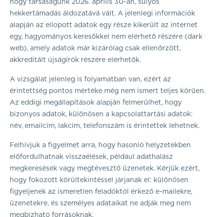
hogy társaságunk 2026. április 30-án, súlyos
hekkertámadás áldozatává vált. A jelenlegi információk
alapján az ellopott adatok egy része kikerült az internet
egy, hagyományos keresőkkel nem elérhető részére (dark
web), amely adatok már kizárólag csak ellenőrzött,
akkreditált újságírók részére elérhetők.
A vizsgálat jelenleg is folyamatban van, ezért az
érintettség pontos mértéke még nem ismert teljes körűen.
Az eddigi megállapítások alapján felmerülhet, hogy
bizonyos adatok, különösen a kapcsolattartási adatok:
név, emailcím, lakcím, telefonszám is érintettek lehetnek.
Felhívjuk a figyelmet arra, hogy hasonló helyzetekben
előfordulhatnak visszaélések, például adathalász
megkeresések vagy megtévesztő üzenetek. Kérjük ezért,
hogy fokozott körültekintéssel járjanak el: különösen
figyeljenek az ismeretlen feladóktól érkező e-mailekre,
üzenetekre, és személyes adataikat ne adják meg nem
megbízható forrásoknak.