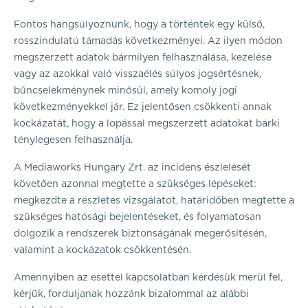
Fontos hangsúlyoznunk, hogy a történtek egy külső,
rosszindulatú támadás következményei. Az ilyen módon
megszerzett adatok bármilyen felhasználása, kezelése
vagy az azokkal való visszaélés súlyos jogsértésnek,
bűncselekménynek minősül, amely komoly jogi
következményekkel jár. Ez jelentősen csökkenti annak
kockázatát, hogy a lopással megszerzett adatokat bárki
ténylegesen felhasználja.
A Mediaworks Hungary Zrt. az incidens észlelését
követően azonnal megtette a szükséges lépéseket:
megkezdte a részletes vizsgálatot, határidőben megtette a
szükséges hatósági bejelentéseket, és folyamatosan
dolgozik a rendszerek biztonságának megerősítésén,
valamint a kockázatok csökkentésén.
Amennyiben az esettel kapcsolatban kérdésük merül fel,
kérjük, forduljanak hozzánk bizalommal az alábbi