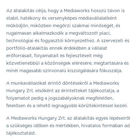
Az átalakítás célja, hogy a Mediaworks hosszú távon is
stabil, hatékony és versenyképes médiavállalatként
működjön, miközben megőrzi szakmai minőségét, és
rugalmasan alkalmazkodik a megváltozott piaci,
technológiai és fogyasztói környezethez. A szervezeti és
portfólió-átalakítás ennek érdekében a vállalat
erőforrásait, folyamatait és fejlesztéseit még
közvetlenebbül a közönségek elérésére, megtartására és
minél magasabb színvonalú kiszolgálására fókuszálja.
A munkavállalókat érintő döntésekről a Mediaworks
Hungary Zrt. elsőként az érintetteket tájékoztatja, a
folyamatot pedig a jogszabályoknak megfelelően,
felelősen és a lehető legnagyobb körültekintéssel kezeli.
A Mediaworks Hungary Zrt. az átalakítás egyes lépéseiről
a szükséges időben és mértékben, hivatalos formában ad
tájékoztatást.