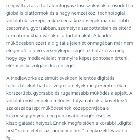
megváltoztak a tartalomfogyasztási szokások, erősödött a
globális platformok és a nagy nemzetközi technológiai
vállalatok szerepe, miközben a közönségek ma már több
csatornán, gyorsabban, személyre szabottabban és eltérő
formátumokban várják el a tartalmakat. A kiadói
működésben ezért a digitális jelenlét önmagában már nem
elegendő: a jövő versenyképességét az határozza meg,
hogy egy médiavállalat mennyire képes pontosan érteni,
elérni és kiszolgálni közönségét.
A Mediaworks az elmúlt években jelentős digitális
fejlesztéseket hajtott végre, amelyek megteremtették a
korszerűbb, gyorsabb és rugalmasabb működés alapjait. A
vállalat most ennek a fejlődési folyamatnak a következő
szakaszába lép: működésének középpontjába a
közönségigények még pontosabb megértését és
kiszolgálását helyezi. Ennek megfelelően a korábbi „digital
first” szemléletet az „audience first” megközelítés váltja
fel.