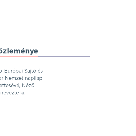
közleménye
ép-Európai Sajtó és
yar Nemzet napilap
ettesévé, Néző
nevezte ki.