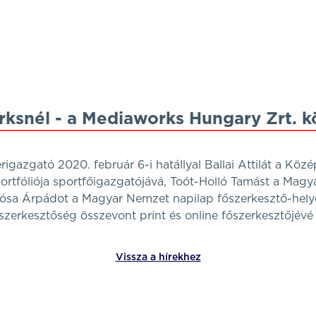
rksnél - a Mediaworks Hungary Zrt. 
igazgató 2020. február 6-i hatállyal Ballai Attilát a Köz
ortfóliója sportfőigazgatójává, Toót-Holló Tamást a Mag
Pósa Árpádot a Magyar Nemzet napilap főszerkesztő-hely
szerkesztőség összevont print és online főszerkesztőjévé 
Vissza a hírekhez