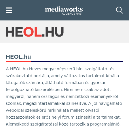
HEOL.hu
A HEOL.hu Heves megye népszerű hír- szolgáltató- és
szórakoztató por­tálja, amely változatos tartalmat kínál a
látogatók számára, átlátható formában és gyorsan
feldolgozható kiszerelésben. Hírei nem csak az adott
megyéről, hanem országos és nemzetközi eseményekről
szólnak, magazintartalmakkal színesítve. A jól navigálható
weboldal széleskörű hírkínálata mellett olvasói
hozzászólások és erős helyi fórum színesíti a tartalmakat.
Kiemelkedő szolgáltatásai közé tartozik a programaján­ló,