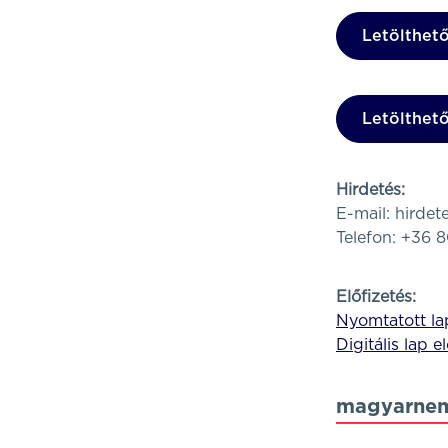
Letölthet
Letölthet
Hirdetés:
E-mail:
hirde
Telefon: +36 
Előfizetés:
Nyomtatott lap
Digitális lap e
magyarnem