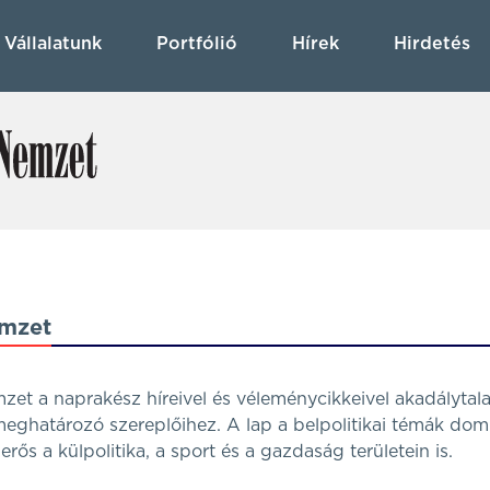
Vállalatunk
Portfólió
Hírek
Hirdetés
mzet
t a naprakész híreivel és véleménycikkeivel akadálytalan
meghatározó szereplőihez. A lap a belpolitikai témák domi
rős a külpolitika, a sport és a gazdaság területein is.