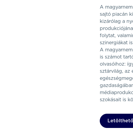
A magyarnemze
sajtó piacán 
kizárólag a n
produkciójának
folytat, valam
szinergiákat i
A magyarnemze
is számot tartó
olvasóihoz: íg
sztárvilág, az 
egészségmegőrz
gazdaságában 
médiaprodukci
szokásait is k
Letölthető