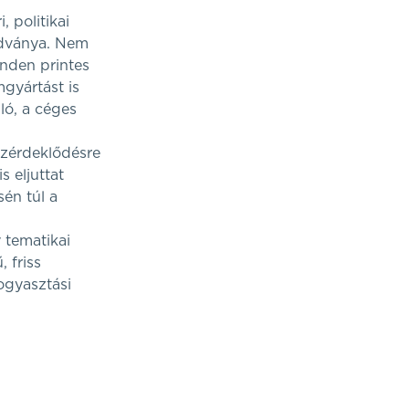
 politikai
adványa. Nem
inden printes
mgyártást is
ló, a céges
özérdeklődésre
s eljuttat
én túl a
 tematikai
 friss
ogyasztási