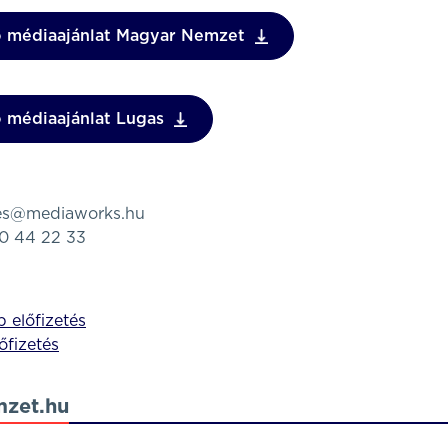
ő médiaajánlat Magyar Nemzet
ő médiaajánlat Lugas
tes@mediaworks.hu
80 44 22 33
 előfizetés
lőfizetés
zet.hu