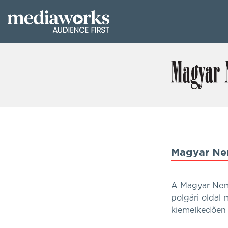
Magyar Ne
A Magyar Nemze
polgári oldal 
kiemelkedően e