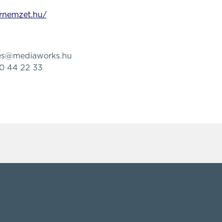
rnemzet.hu/
tes@mediaworks.hu
80 44 22 33