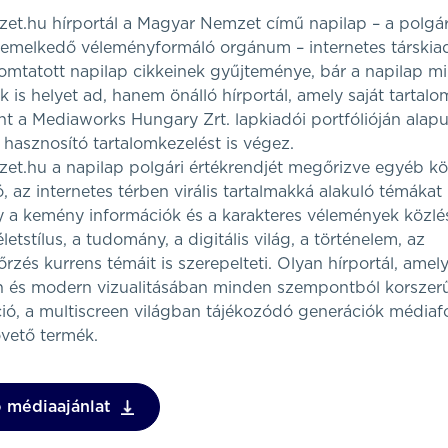
t.hu hírportál a Magyar Nemzet című napilap – a polgári,
kiemelkedő véleményformáló orgánum – internetes társki
yomtatott napilap cikkeinek gyűjteménye, bár a napilap m
 is helyet ad, hanem önálló hírportál, amely saját tartalo
int a Mediaworks Hungary Zrt. lapkiadói portfólióján alapu
s hasznosító tartalomkezelést is végez.
t.hu a napilap polgári értékrendjét megőrizve egyéb k
, az internetes térben virális tartalmakká alakuló témákat i
y a kemény információk és a karakteres vélemények közlés
életstílus, a tudomány, a digitális világ, a történelem, az
és kurrens témáit is szerepelteti. Olyan hírportál, amely
és modern vizualitásában minden szempontból korszerű,
ó, a multiscreen világban tájékozódó generációk médiaf
övető termék.
 médiaajánlat