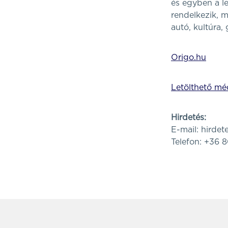
és egyben a le
rendelkezik, m
autó, kultúra, 
Origo.hu
Letölthető méd
Hirdetés:
E-mail:
hirde
Telefon: +36 