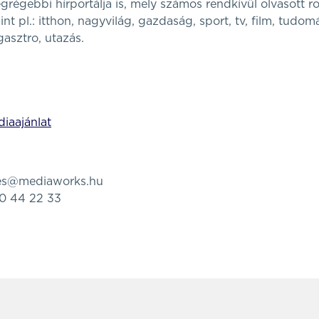
grégebbi hírportálja is, mely számos rendkívül olvasott ro
int pl.: itthon, nagyvilág, gazdaság, sport, tv, film, tudom
gasztro, utazás.
iaajánlat
tes@mediaworks.hu
80 44 22 33