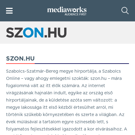
SZON.HU
Szabolcs-Szatmár-Bereg megye hírportálja, a Szabolcs
Online – vagy ahogy emlegetni szokták: szon.hu – mára
fogalommá vált az itt élők számára. Az internet
virágzásának hajnalán indult, egyike az ország első
hírportáljainak, de a küldetése azóta sem változott: a
megye lakossága itt első kézből értesülhet arról, mi
történik szűkebb környezetében és szerte a világban. Az
évek múlásával a tartalom egyre színesebb lett, s
folyamatos fejlesztésekkel igazodott a kor elvárásaihoz. A