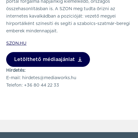
portál forgalma napjainkig kiemelkedő, országos
összehasonlításban is. A SZON meg tudta őrizni az
internetes kavalkádban a pozícióját: vezető megyei
hírportálként színesíti és segíti a szabolcs-szatmár-beregi
emberek mindennapjait.
SZON.HU
Letölthető médiaajánlat
Hirdetés:
E-mail:
hirdetes@mediaworks.hu
Telefon: +36 80 44 22 33