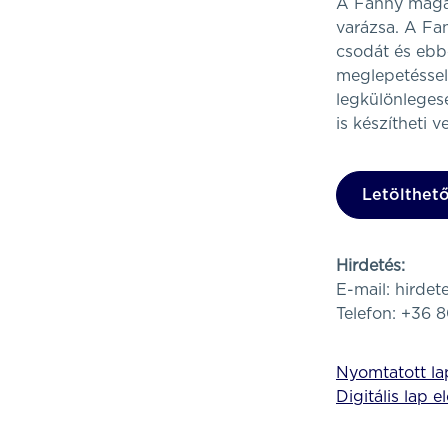
A Fanny magazi
varázsa. A Fa
csodát és ebb
meglepetéssel
legkülönleges
is készítheti 
Letölthető
Hirdetés:
E-mail:
hirde
Telefon: +36 
Nyomtatott lap
Digitális lap e