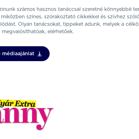
zinunk számos hasznos tanáccsal szeretné könnyebbé te
 miközben színes, szórakoztató cikkekkel és szívhez szóló
olódást. Olyan tanácsokat, tippeket adunk, melyek a cél
 megvalósíthatóak, elérhetőek.
 médiaajánlat