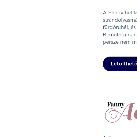
A Fanny hetil
strandolvasmá
fürdőruhái, é
Bemutatunk né
persze nem ma
Letölthető