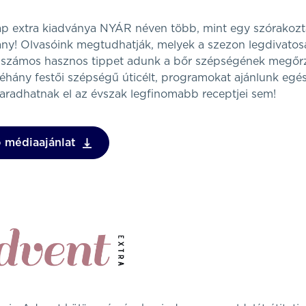
ap extra kiadványa NYÁR néven több, mint egy szórakozt
ny! Olvasóink megtudhatják, melyek a szezon legdivato
s számos hasznos tippet adunk a bőr szépségének megőr
hány festői szépségű úticélt, programokat ajánlunk egés
radhatnak el az évszak legfinomabb receptjei sem!
 médiaajánlat