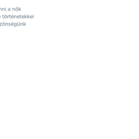
nni a nők
 történetekkel
közönségünk