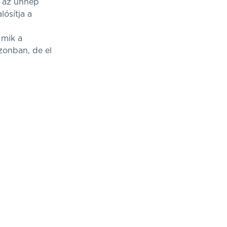
 az ünnep
́sítja a
 mik a
ezonban, de el