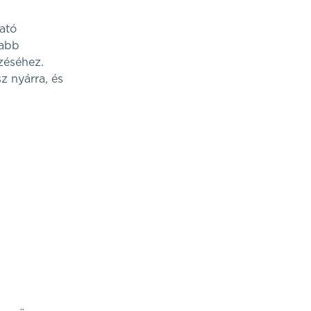
ató
sabb
zéséhez.
z nyárra, és