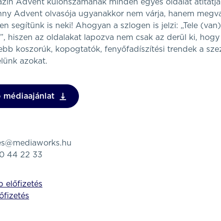
n Advent különszámának minden egyes oldalát átitatja
nny Advent olvasója ugyanakkor nem várja, hanem megvalo
en segítünk is neki! Ahogyan a szlogen is jelzi: „Tele (van)
”, hiszen az oldalakat lapozva nem csak az derül ki, hogy
ebb koszorúk, kopogtatók, fenyőfadíszítési trendek a sz
velünk azokat.
 médiaajánlat
tes@mediaworks.hu
80 44 22 33
 előfizetés
lőfizetés