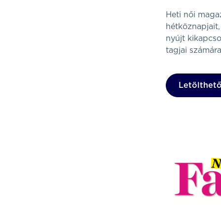
Heti női maga
hétköznapjait,
nyújt kikapcs
tagjai számára
Letölthető