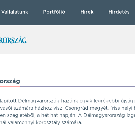
Vállalatunk
Portfólió
Hírek
Hirdetés
ország
lapított Délmagyarország hazánk egyik legrégebbi újságj
olvasói számára házhoz viszi Csongrád megyét, friss helyi 
n szegletéből, a hét hat napján. A Délmagyarország izg
ínál valamennyi korosztály számára.