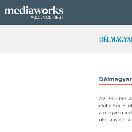
Délmagyar
Az 1910-ben a
előfizetői és 
a megye minde
olvasnivalót k