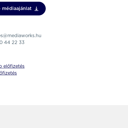
 médiaajánlat
tes@mediaworks.hu
80 44 22 33
 előfizetés
lőfizetés