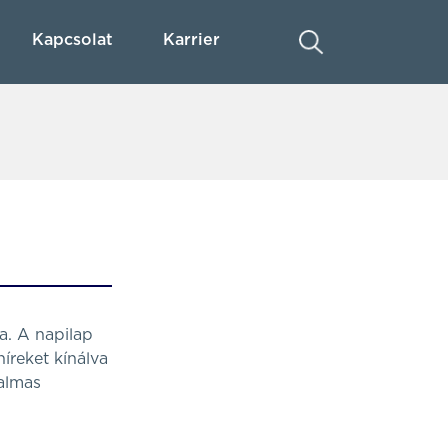
Kapcsolat
Karrier
a. A napilap
híreket kínálva
almas