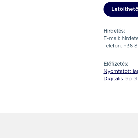
Letölthető
Hirdetés:
E-mail:
hirde
Telefon: +36 
Előfizetés:
Nyomtatott lap
Digitális lap e