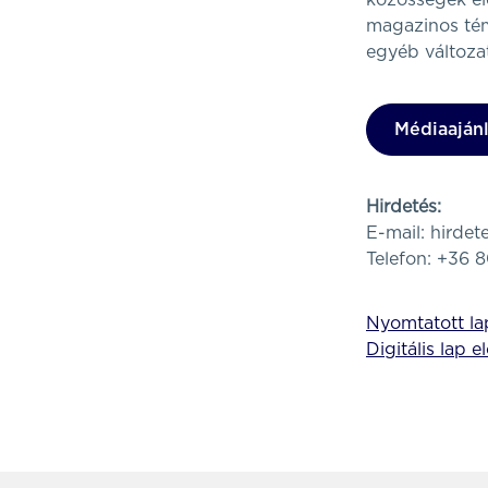
közösségek éle
magazinos témá
egyéb változat
Médiaajánl
Hirdetés:
E-mail:
hirde
Telefon: +36 
Nyomtatott lap
Digitális lap e