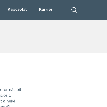
Kapcsolat
Karrier
információit
udósít.
t a helyi