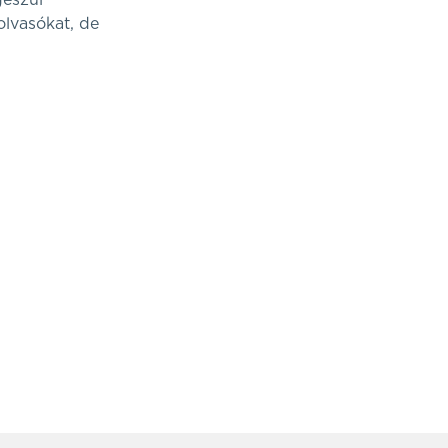
gészül
olvasókat, de