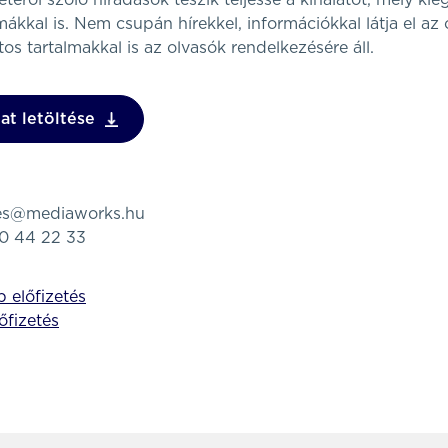
téről szóló híradások teszik teljessé a kínálatot, mely kie
kkal is. Nem csupán hírekkel, információkkal látja el az 
os tartalmakkal is az olvasók rendelkezésére áll.
at letöltése
tes@mediaworks.hu
80 44 22 33
 előfizetés
lőfizetés