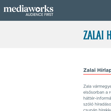
Zalai Hírla
Zala vármegye,
elsősorban a r
háttér-informá
szóló híradáso
csupán hírekke