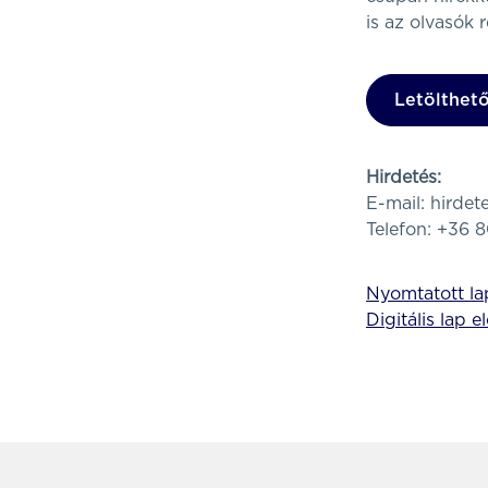
is az olvasók 
Letölthető
Hirdetés:
E-mail:
hirde
Telefon: +36 
Nyomtatott lap
Digitális lap e