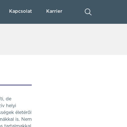
Kapcsolat
Karrier
ti, de
ív helyi
sségek életéről
émákkal is. Nem
os tartalmakkal