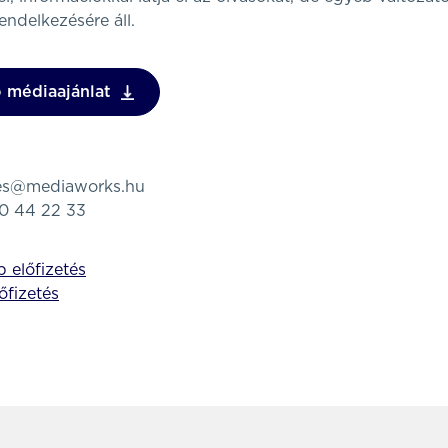
rendelkezésére áll.
 médiaajánlat
tes@mediaworks.hu
80 44 22 33
 előfizetés
lőfizetés