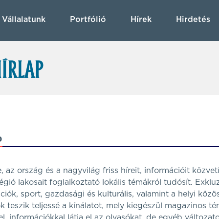
Vállalatunk
Portfólió
Hírek
Hirdetés
p
 az ország és a nagyvilág friss híreit, információit közvetí
égió lakosait foglalkoztató lokális témákról tudósít. Exkluz
ciók, sport, gazdasági és kulturális, valamint a helyi közö
k teszik teljessé a kínálatot, mely kiegészül magazinos t
l, információkkal látja el az olvasókat, de egyéb változat